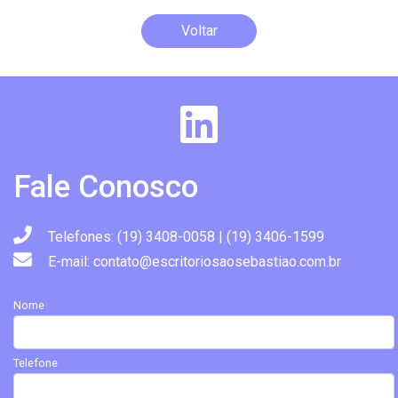
Voltar
Fale Conosco
Telefones: (19) 3408-0058 | (19) 3406-1599
E-mail: contato@escritoriosaosebastiao.com.br
Nome
Telefone