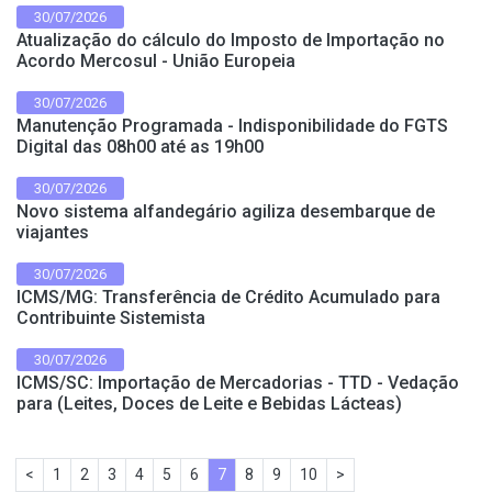
30/07/2026
Atualização do cálculo do Imposto de Importação no
Acordo Mercosul - União Europeia
30/07/2026
Manutenção Programada - Indisponibilidade do FGTS
Digital das 08h00 até as 19h00
30/07/2026
Novo sistema alfandegário agiliza desembarque de
viajantes
30/07/2026
ICMS/MG: Transferência de Crédito Acumulado para
Contribuinte Sistemista
30/07/2026
ICMS/SC: Importação de Mercadorias - TTD - Vedação
para (Leites, Doces de Leite e Bebidas Lácteas)
<
1
2
3
4
5
6
7
8
9
10
>