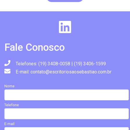
Fale Conosco
Telefones: (19) 3408-0058 | (19) 3406-1599
E-mail: contato@escritoriosaosebastiao.com.br
Nome
Telefone
E-mail