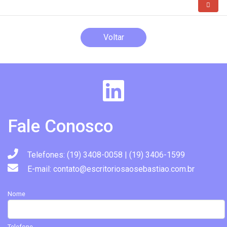
Voltar
Fale Conosco
Telefones: (19) 3408-0058 | (19) 3406-1599
E-mail: contato@escritoriosaosebastiao.com.br
Nome
Telefone